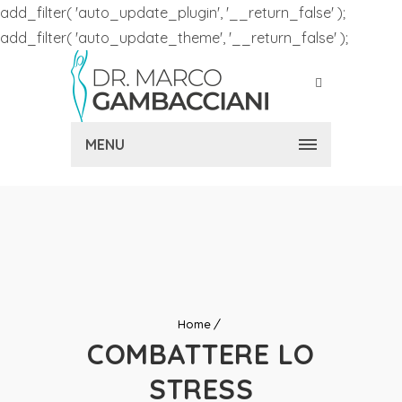
add_filter( 'auto_update_plugin', '__return_false' );
add_filter( 'auto_update_theme', '__return_false' );
MENU
Home
COMBATTERE LO
STRESS