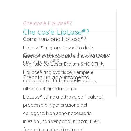
Che cos'è LipLase®?
Che cos’è LipLase®?
Come funziona LipLase®?
LipLase™ migliora l’aspetto delle
Cosa si sente durante il trattamento
labbra, rendendole più piene e naturali
con LipLase® ?
con l’uso del Laser Erbium-SMOOTH®.
LipLase® ringiovanisce, riempie e
Prenota un appuntamento
consolida la struttura delle labbra,
oltre a definirne la forma.
LipLase® stimola attraverso il calore il
processo di rigenerazione del
collagene. Non sono necessarie
iniezioni, non vengono utilizzati filler,
farmaci o materiali estranei.