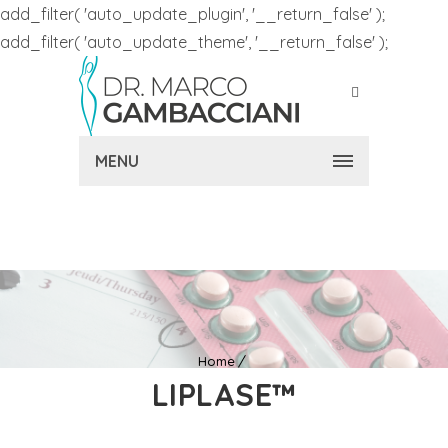
add_filter( 'auto_update_plugin', '__return_false' );
add_filter( 'auto_update_theme', '__return_false' );
MENU
Home
LIPLASE™