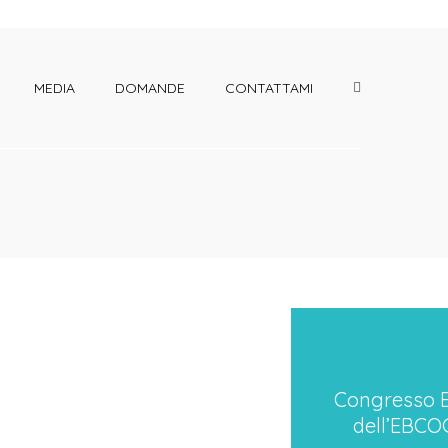
MEDIA
DOMANDE
CONTATTAMI
Congresso 
Congresso 
dell’EBCO
dell’EBCO