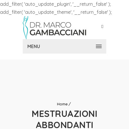
add_filter( 'auto_update_plugin', '__return_false' );
add_filter( 'auto_update_theme', '__return_false' );
MENU
Home
MESTRUAZIONI
ABBONDANTI